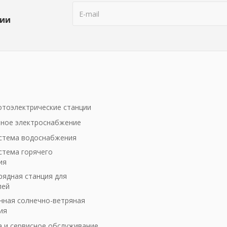
ции
тоэлектрические станции
ное электроснабжение
стема водоснабжения
стема горячего
ия
рядная станция для
лей
ная солнечно-ветряная
ия
а и сервисное обслуживание