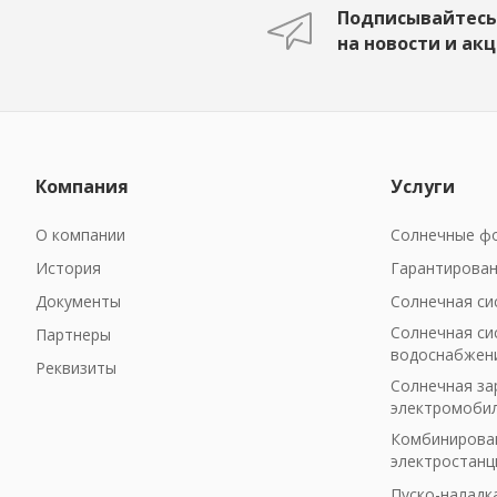
Подписывайтесь
на новости и ак
Компания
Услуги
О компании
Солнечные фо
История
Гарантирован
Документы
Солнечная си
Солнечная си
Партнеры
водоснабжен
Реквизиты
Солнечная за
электромоби
Комбинирован
электростанц
Пуско-наладк