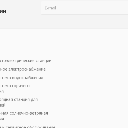
ции
тоэлектрические станции
ное электроснабжение
стема водоснабжения
стема горячего
ия
рядная станция для
лей
ная солнечно-ветряная
ия
а и сервисное обслуживание