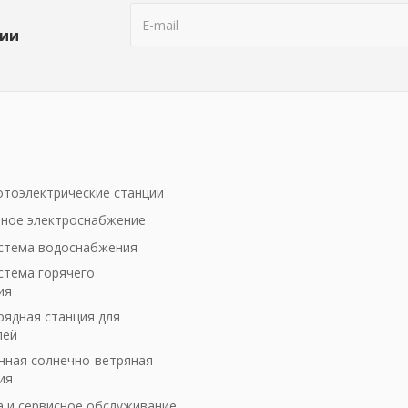
ции
тоэлектрические станции
ное электроснабжение
стема водоснабжения
стема горячего
ия
рядная станция для
лей
ная солнечно-ветряная
ия
а и сервисное обслуживание