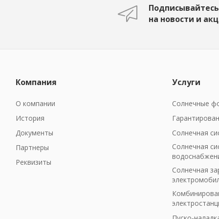
Подписывайтесь
на новости и ак
Компания
Услуги
О компании
Солнечные фо
История
Гарантирован
Документы
Солнечная си
Солнечная си
Партнеры
водоснабжен
Реквизиты
Солнечная за
электромоби
Комбинирован
электростанц
Пуско-наладк