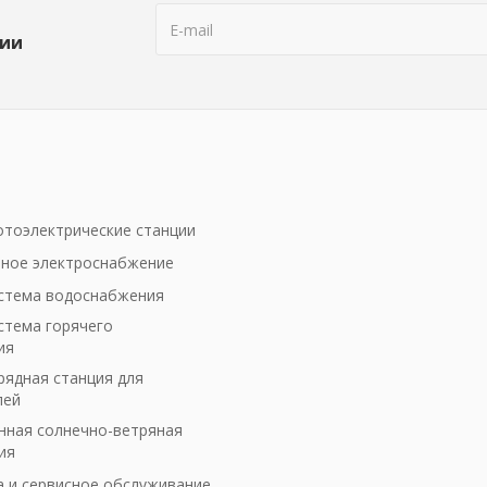
ции
тоэлектрические станции
ное электроснабжение
стема водоснабжения
стема горячего
ия
рядная станция для
лей
ная солнечно-ветряная
ия
а и сервисное обслуживание