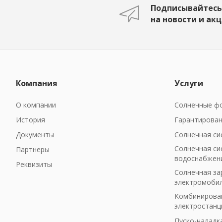
Подписывайтесь
на новости и ак
Компания
Услуги
О компании
Солнечные фо
История
Гарантирован
Документы
Солнечная си
Солнечная си
Партнеры
водоснабжен
Реквизиты
Солнечная за
электромоби
Комбинирован
электростанц
Пуско-наладк