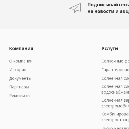
Подписывайтесь
на новости и ак
Компания
Услуги
О компании
Солнечные фо
История
Гарантирован
Документы
Солнечная си
Солнечная си
Партнеры
водоснабжен
Реквизиты
Солнечная за
электромоби
Комбинирован
электростанц
Пуско-наладк