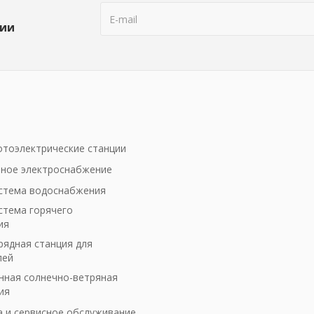
ции
тоэлектрические станции
ное электроснабжение
стема водоснабжения
стема горячего
ия
рядная станция для
лей
ная солнечно-ветряная
ия
а и сервисное обслуживание