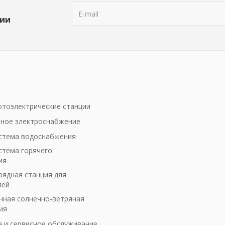
ции
тоэлектрические станции
ное электроснабжение
стема водоснабжения
стема горячего
ия
рядная станция для
лей
ная солнечно-ветряная
ия
а и сервисное обслуживание