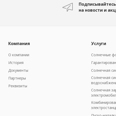
Подписывайтесь
на новости и ак
Компания
Услуги
О компании
Солнечные фо
История
Гарантирован
Документы
Солнечная си
Солнечная си
Партнеры
водоснабжен
Реквизиты
Солнечная за
электромоби
Комбинирован
электростанц
Пуско-наладк