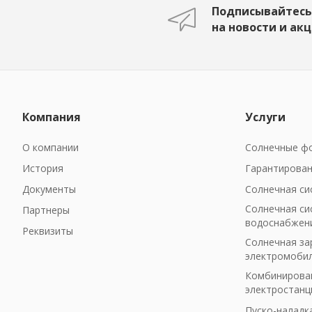
Подписывайтесь
на новости и ак
Компания
Услуги
О компании
Солнечные фо
История
Гарантирован
Документы
Солнечная си
Солнечная си
Партнеры
водоснабжен
Реквизиты
Солнечная за
электромоби
Комбинирован
электростанц
Пуско-наладк