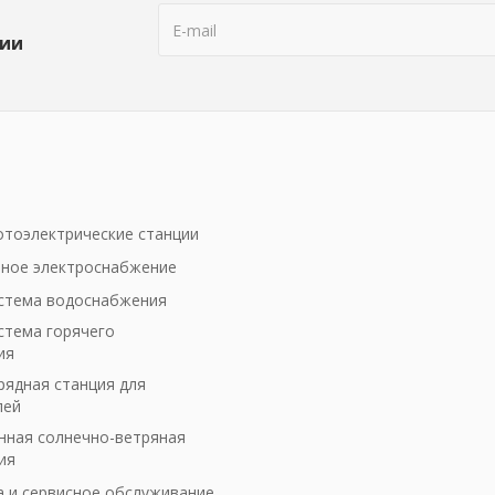
ции
тоэлектрические станции
ное электроснабжение
стема водоснабжения
стема горячего
ия
рядная станция для
лей
ная солнечно-ветряная
ия
а и сервисное обслуживание