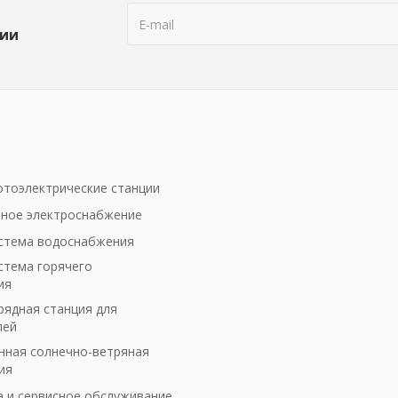
ции
тоэлектрические станции
ное электроснабжение
стема водоснабжения
стема горячего
ия
рядная станция для
лей
ная солнечно-ветряная
ия
а и сервисное обслуживание