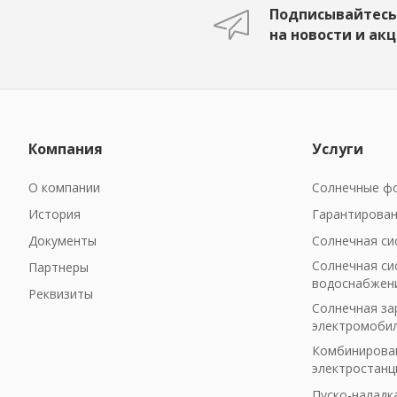
Подписывайтесь
на новости и ак
Компания
Услуги
О компании
Солнечные фо
История
Гарантирован
Документы
Солнечная си
Солнечная си
Партнеры
водоснабжен
Реквизиты
Солнечная за
электромоби
Комбинирован
электростанц
Пуско-наладк