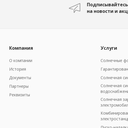
Подписывайтесь
на новости и ак
Компания
Услуги
О компании
Солнечные фо
История
Гарантирован
Документы
Солнечная си
Солнечная си
Партнеры
водоснабжен
Реквизиты
Солнечная за
электромоби
Комбинирован
электростанц
Пуско-наладк