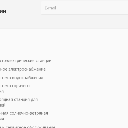
ции
тоэлектрические станции
ное электроснабжение
стема водоснабжения
стема горячего
ия
рядная станция для
лей
ная солнечно-ветряная
ия
а и сервисное обслуживание