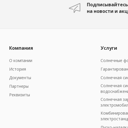
Подписывайтесь
на новости и ак
Компания
Услуги
О компании
Солнечные фо
История
Гарантирован
Документы
Солнечная си
Солнечная си
Партнеры
водоснабжен
Реквизиты
Солнечная за
электромоби
Комбинирован
электростанц
Пуско-наладк