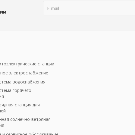
ции
тоэлектрические станции
ное электроснабжение
стема водоснабжения
стема горячего
ия
рядная станция для
лей
ная солнечно-ветряная
ия
а и сервисное обслуживание