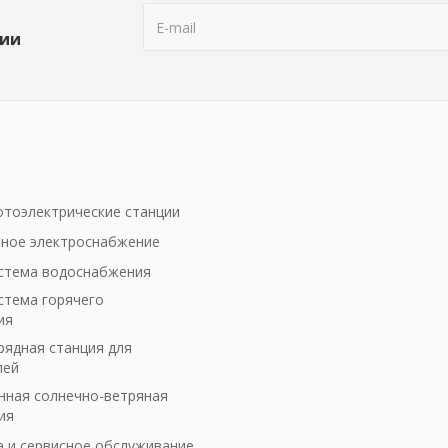
ции
тоэлектрические станции
ное электроснабжение
стема водоснабжения
стема горячего
ия
рядная станция для
лей
ная солнечно-ветряная
ия
а и сервисное обслуживание