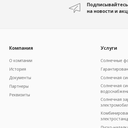
Подписывайтесь
на новости и ак
Компания
Услуги
О компании
Солнечные фо
История
Гарантирован
Документы
Солнечная си
Солнечная си
Партнеры
водоснабжен
Реквизиты
Солнечная за
электромоби
Комбинирован
электростанц
Пуско-наладк