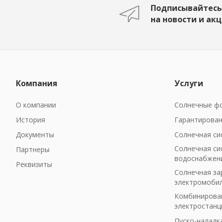
Подписывайтесь
на новости и ак
Компания
Услуги
О компании
Солнечные фо
История
Гарантирован
Документы
Солнечная си
Солнечная си
Партнеры
водоснабжен
Реквизиты
Солнечная за
электромоби
Комбинирован
электростанц
Пуско-наладк