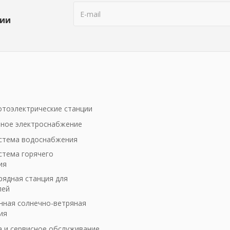
ции
тоэлектрические станции
ное электроснабжение
стема водоснабжения
стема горячего
ия
рядная станция для
лей
ная солнечно-ветряная
ия
а и сервисное обслуживание