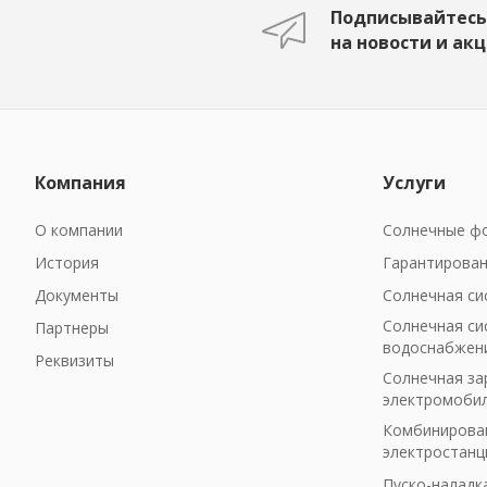
Подписывайтесь
на новости и ак
Компания
Услуги
О компании
Солнечные фо
История
Гарантирован
Документы
Солнечная си
Солнечная си
Партнеры
водоснабжен
Реквизиты
Солнечная за
электромоби
Комбинирован
электростанц
Пуско-наладк