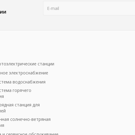
ции
тоэлектрические станции
ное электроснабжение
стема водоснабжения
стема горячего
ия
рядная станция для
лей
ная солнечно-ветряная
ия
а и сервисное обслуживание