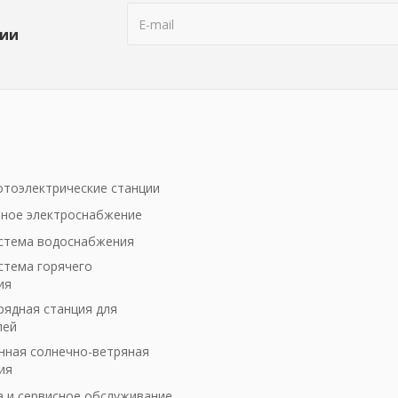
ции
тоэлектрические станции
ное электроснабжение
стема водоснабжения
стема горячего
ия
рядная станция для
лей
ная солнечно-ветряная
ия
а и сервисное обслуживание