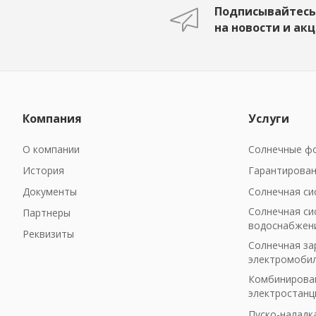
Подписывайтесь
на новости и ак
Компания
Услуги
О компании
Солнечные фо
История
Гарантирован
Документы
Солнечная си
Солнечная си
Партнеры
водоснабжен
Реквизиты
Солнечная за
электромоби
Комбинирован
электростанц
Пуско-наладк