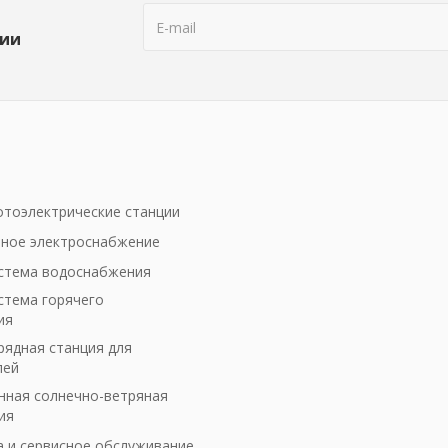
ции
тоэлектрические станции
ное электроснабжение
стема водоснабжения
стема горячего
ия
рядная станция для
лей
ная солнечно-ветряная
ия
а и сервисное обслуживание