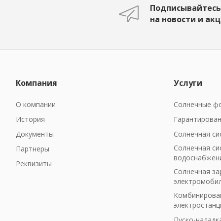
Подписывайтесь
на новости и ак
Компания
Услуги
О компании
Солнечные фо
История
Гарантирован
Документы
Солнечная си
Солнечная си
Партнеры
водоснабжен
Реквизиты
Солнечная за
электромоби
Комбинирован
электростанц
Пуско-наладк