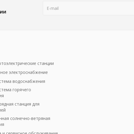
ции
тоэлектрические станции
ное электроснабжение
стема водоснабжения
стема горячего
ия
рядная станция для
лей
ная солнечно-ветряная
ия
а и сервисное обслуживание