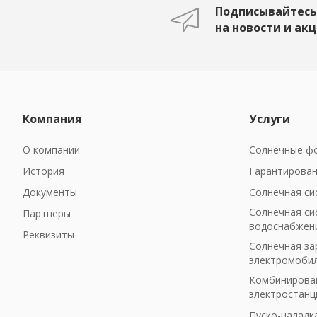
Подписывайтесь
на новости и ак
Компания
Услуги
О компании
Солнечные фо
История
Гарантирован
Документы
Солнечная си
Солнечная си
Партнеры
водоснабжен
Реквизиты
Солнечная за
электромоби
Комбинирован
электростанц
Пуско-наладк