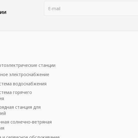
ции
тоэлектрические станции
ное электроснабжение
стема водоснабжения
стема горячего
ия
рядная станция для
лей
ная солнечно-ветряная
ия
а и сервисное обслуживание