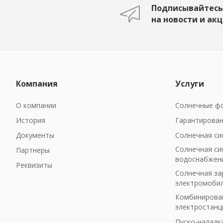
Подписывайтесь
на новости и ак
Компания
Услуги
О компании
Солнечные фо
История
Гарантирован
Документы
Солнечная си
Солнечная си
Партнеры
водоснабжен
Реквизиты
Солнечная за
электромоби
Комбинирован
электростанц
Пуско-наладк