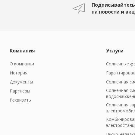
Подписывайтесь
на новости и ак
Компания
Услуги
О компании
Солнечные фо
История
Гарантирован
Документы
Солнечная си
Солнечная си
Партнеры
водоснабжен
Реквизиты
Солнечная за
электромоби
Комбинирован
электростанц
Пуско-наладк