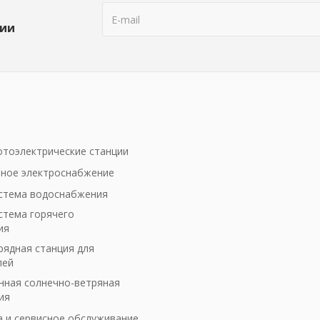
ции
тоэлектрические станции
ное электроснабжение
стема водоснабжения
стема горячего
ия
рядная станция для
лей
ная солнечно-ветряная
ия
а и сервисное обслуживание