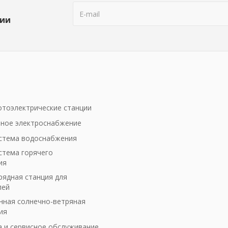
ции
тоэлектрические станции
ное электроснабжение
стема водоснабжения
стема горячего
ия
рядная станция для
лей
ная солнечно-ветряная
ия
а и сервисное обслуживание