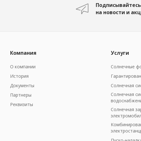
Подписывайтесь
на новости и ак
Компания
Услуги
О компании
Солнечные фо
История
Гарантирован
Документы
Солнечная си
Солнечная си
Партнеры
водоснабжен
Реквизиты
Солнечная за
электромоби
Комбинирован
электростанц
Пуско-наладк