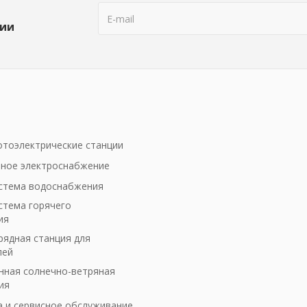
ции
тоэлектрические станции
ное электроснабжение
стема водоснабжения
стема горячего
ия
рядная станция для
лей
ная солнечно-ветряная
ия
а и сервисное обслуживание