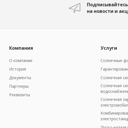
Подписывайтесь
на новости и ак
Компания
Услуги
О компании
Солнечные фо
История
Гарантирован
Документы
Солнечная си
Солнечная си
Партнеры
водоснабжен
Реквизиты
Солнечная за
электромоби
Комбинирован
электростанц
Пуско-наладк