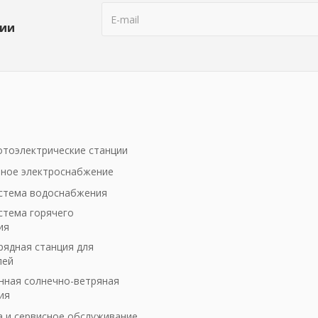
ции
тоэлектрические станции
ное электроснабжение
стема водоснабжения
стема горячего
ия
рядная станция для
лей
ная солнечно-ветряная
ия
а и сервисное обслуживание