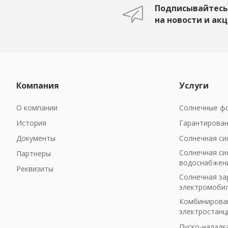
Подписывайтесь
на новости и ак
Компания
Услуги
О компании
Солнечные фо
История
Гарантирован
Документы
Солнечная си
Солнечная си
Партнеры
водоснабжен
Реквизиты
Солнечная за
электромоби
Комбинирован
электростанц
Пуско-наладк