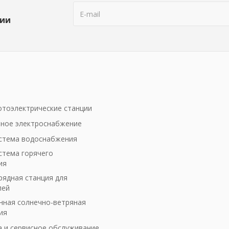
ции
тоэлектрические станции
ное электроснабжение
стема водоснабжения
стема горячего
ия
рядная станция для
лей
ная солнечно-ветряная
ия
а и сервисное обслуживание