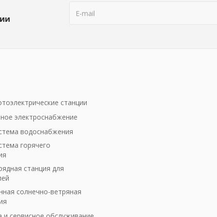
ции
тоэлектрические станции
ное электроснабжение
стема водоснабжения
стема горячего
ия
рядная станция для
лей
ная солнечно-ветряная
ия
а и сервисное обслуживание