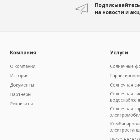
Подписывайтесь
на новости и ак
Компания
Услуги
О компании
Солнечные фо
История
Гарантирован
Документы
Солнечная си
Солнечная си
Партнеры
водоснабжен
Реквизиты
Солнечная за
электромоби
Комбинирован
электростанц
Пуско-наладк