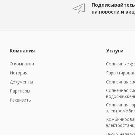
Подписывайтесь
на новости и ак
Компания
Услуги
О компании
Солнечные фо
История
Гарантирован
Документы
Солнечная си
Солнечная си
Партнеры
водоснабжен
Реквизиты
Солнечная за
электромоби
Комбинирован
электростанц
Пуско-наладк