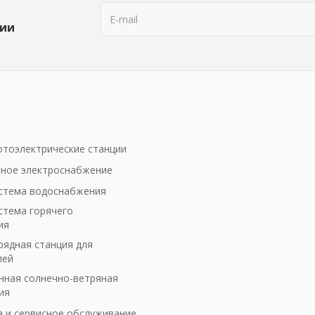
ции
тоэлектрические станции
ное электроснабжение
стема водоснабжения
стема горячего
ия
рядная станция для
лей
ная солнечно-ветряная
ия
а и сервисное обслуживание