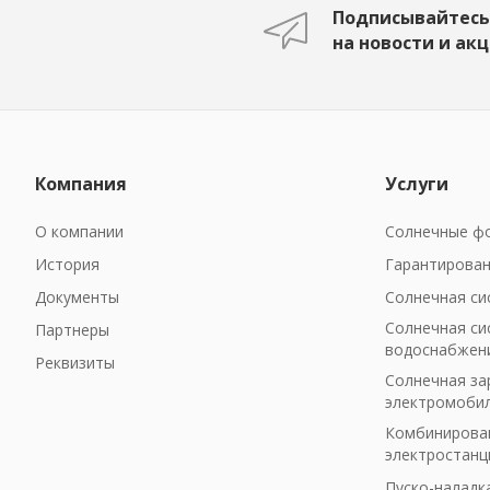
Подписывайтесь
на новости и ак
Компания
Услуги
О компании
Солнечные фо
История
Гарантирован
Документы
Солнечная си
Солнечная си
Партнеры
водоснабжен
Реквизиты
Солнечная за
электромоби
Комбинирован
электростанц
Пуско-наладк