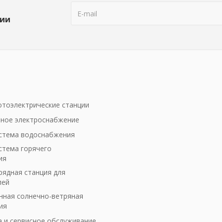
ции
тоэлектрические станции
ное электроснабжение
стема водоснабжения
стема горячего
ия
рядная станция для
лей
ная солнечно-ветряная
ия
а и сервисное обслуживание