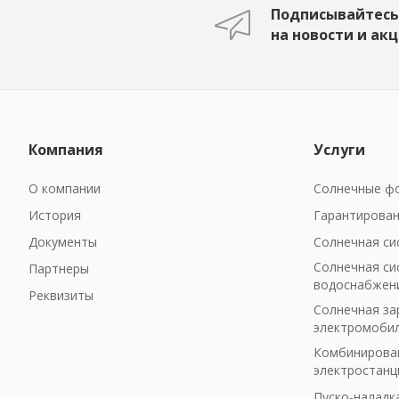
Подписывайтесь
на новости и ак
Компания
Услуги
О компании
Солнечные фо
История
Гарантирован
Документы
Солнечная си
Солнечная си
Партнеры
водоснабжен
Реквизиты
Солнечная за
электромоби
Комбинирован
электростанц
Пуско-наладк