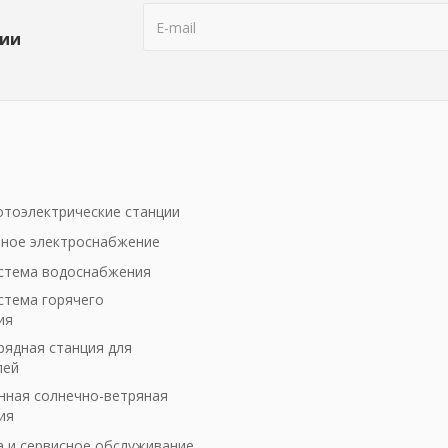
ции
тоэлектрические станции
ное электроснабжение
стема водоснабжения
стема горячего
ия
рядная станция для
лей
ная солнечно-ветряная
ия
а и сервисное обслуживание